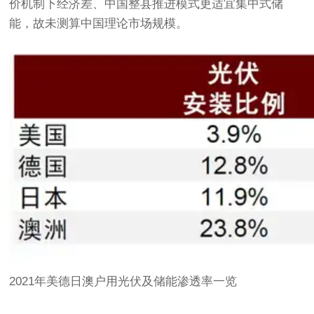
价机制下经济差、中国整县推进模式更适宜集中式储
能，故未测算中国理论市场规模。
2021年美德日澳户用光伏及储能渗透率一览