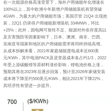
在一次能源价格高涨背景下，海外户用储能年化增速在
100%以上，其中欧洲今年新增户用储能装机有望突破
4GWh，为最大的户用储能市场；美国尽管 21Q4 出现抢
装，22Q1 仍录得户用储能新增装机 334MWh，环比
+25%；此外，因电网可靠性不足、能源对外依存度高以
及灾害预防等因素影响下，日本、澳洲、南非、巴西、
东南亚等国家和地区的户用储能需求将同样持续高增。
从成本拆解来看，2021年家庭储能度电成本近600美
元/KWh，其中电池PACK及逆变器成本各占约1/3，2022
年受上游碳酸锂等原材料涨价影响，锂电池价格上涨，
预期其将在2023年后逐步回落，预计至2026年家储安装
成本将下降至约500美元/KWh，相比2021年下降22%，
其经济性有望进一步提升。